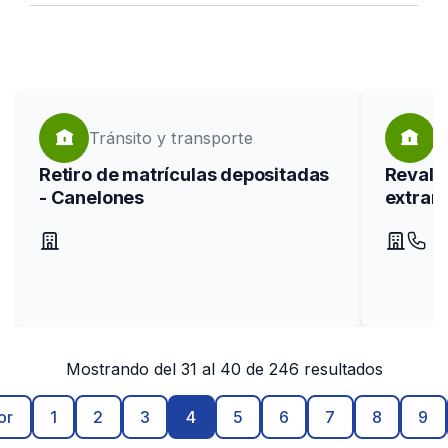
Seleccioná categorías
search
Buscar
Tránsito y transporte
P
Retiro de matrículas depositadas
Revali
- Canelones
extran
Mostrando del 31 al 40 de 246 resultados
or
1
2
3
4
5
6
7
8
9