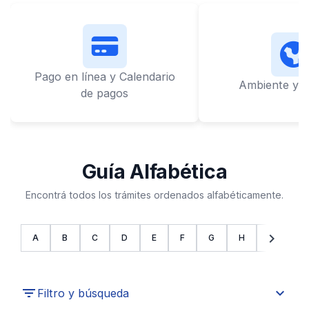
Pago en línea y Calendario
Ambiente y L
de pagos
Guía Alfabética
Encontrá todos los trámites ordenados alfabéticamente.
chevron_left
chevron_right
A
B
C
D
E
F
G
H
I
J
expand_more
Filtro y búsqueda