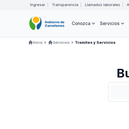
Pasar
Ingresar
Transparencia
Llamados laborales
A
al
Encabezado
contenido
principal
Navegación
Conozca
Servicios
principal
Inicio
Servicios
Tramites y Servicios
Ruta
de
navegación
Bu