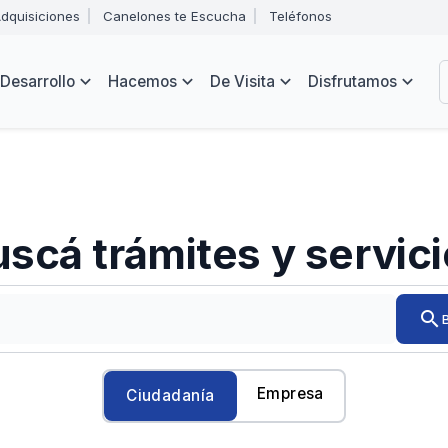
Abrir
dquisiciones
Canelones te Escucha
Teléfonos
menú
Intendencia
de
B
navegación
de
Desarrollo
Hacemos
De Visita
Disfrutamos
Canelones
e
s
scá trámites y servic
Ingresá
search
el
trámite
o
servicio
Empresa
Ciudadanía
que
quieras
encontrar