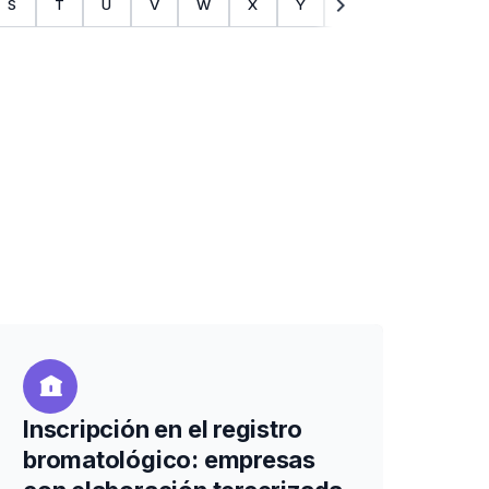
chevron_right
S
T
U
V
W
X
Y
Z
Inscripción en el registro
bromatológico: empresas