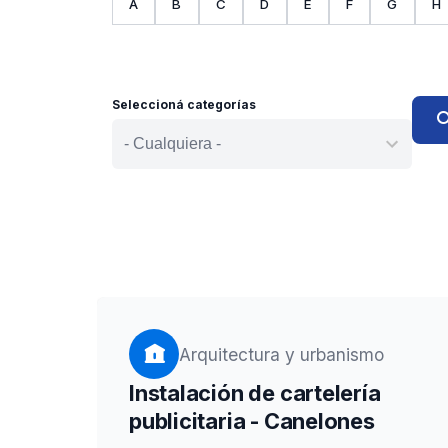
chevron_left
A
B
C
D
E
F
G
H
Seleccioná categorías
sea
Arquitectura y urbanismo
Instalación de cartelería
publicitaria - Canelones