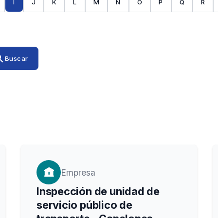
I
J
K
L
M
N
O
P
Q
R
rch
Buscar
Empresa
Inspección de unidad de
servicio público de