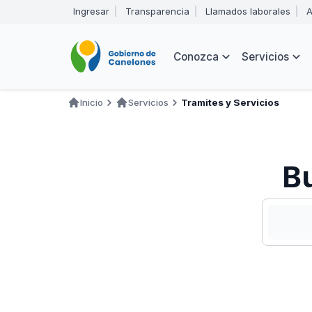
Pasar
Ingresar
Transparencia
Llamados laborales
A
al
Encabezado
contenido
principal
Navegación
Conozca
Servicios
principal
Inicio
Servicios
Tramites y Servicios
Ruta
de
navegación
Bu