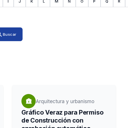
I
J
K
L
M
N
O
P
Q
R
rch
Buscar
Arquitectura y urbanismo
Gráfico Veraz para Permiso
de Construcción con