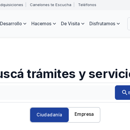
Abrir
dquisiciones
Canelones te Escucha
Teléfonos
menú
Intendencia
de
B
navegación
de
Desarrollo
Hacemos
De Visita
Disfrutamos
Canelones
e
s
scá trámites y servic
Ingresá
search
el
trámite
o
servicio
Empresa
Ciudadanía
que
quieras
encontrar