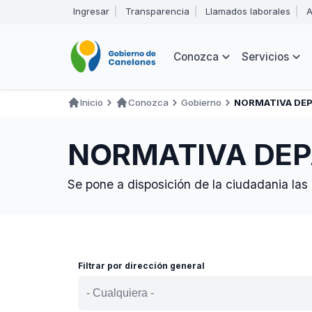
Pasar
Ingresar
Transparencia
Llamados laborales
A
al
Encabezado
contenido
principal
Navegación
Conozca
Servicios
principal
Inicio
Conozca
Gobierno
NORMATIVA DE
Ruta
de
NORMATIVA DE
navegación
Se pone a disposición de la ciudadania las
Filtrar por dirección general