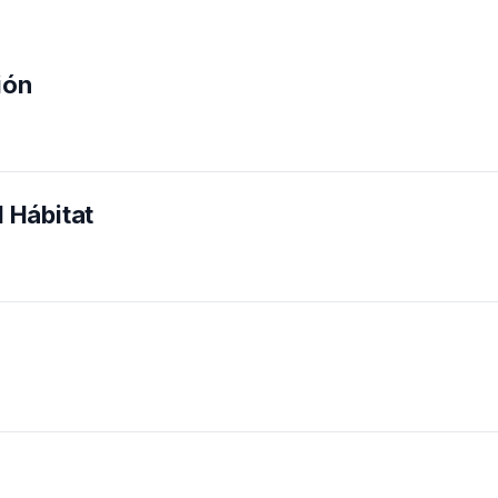
ión
 Hábitat