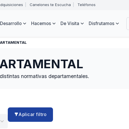
Abrir
dquisiciones
Canelones te Escucha
Teléfonos
menú
Intendencia
de
B
navegación
de
Desarrollo
Hacemos
De Visita
Disfrutamos
Canelones
e
s
PARTAMENTAL
PARTAMENTAL
 distintas normativas departamentales.
Aplicar filtro