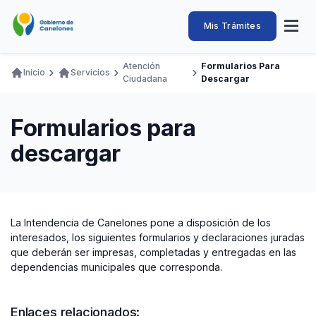
Pasar
al
Intendencia
Abrir
Mis Trámites
Navegación
contenido
menú
principal
de
principal
de
Buscar
Ingresar
Atención
Formularios Para
naveg
Inicio
Servicios
Canelones
Ciudadana
Descargar
Ruta
Transparencia
Conozca
Servicios
Desarrollo
Hacemos
De Visita
Disfrutamos
de
Llamados Laborales
Formularios para
navegación
Adquisiciones
descargar
Canelones Te Escucha
Teléfonos
La Intendencia de Canelones pone a disposición de los
interesados, los siguientes formularios y declaraciones juradas
que deberán ser impresas, completadas y entregadas en las
dependencias municipales que corresponda.
Enlaces relacionados: