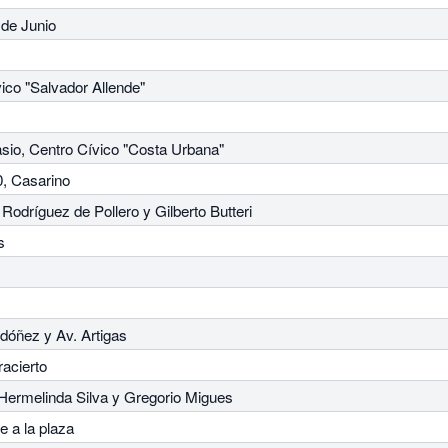
 de Junio
ico "Salvador Allende"
sio, Centro Cívico "Costa Urbana"
, Casarino
odríguez de Pollero y Gilberto Butteri
s
rdóñez y Av. Artigas
racierto
 Hermelinda Silva y Gregorio Migues
e a la plaza