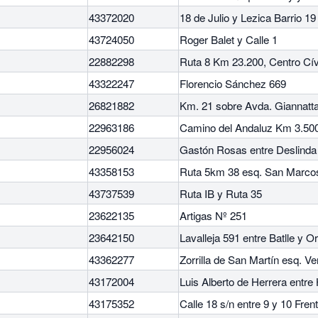
43372020
18 de Julio y Lezica Barrio 19
43724050
Roger Balet y Calle 1
22882298
Ruta 8 Km 23.200, Centro Cív
43322247
Florencio Sánchez 669
26821882
Km. 21 sobre Avda. Giannatta
22963186
Camino del Andaluz Km 3.500
22956024
Gastón Rosas entre Deslinda R
43358153
Ruta 5km 38 esq. San Marco
43737539
Ruta IB y Ruta 35
23622135
Artigas Nº 251
23642150
Lavalleja 591 entre Batlle y O
43362277
Zorrilla de San Martín esq. Ve
43172004
Luis Alberto de Herrera entre
43175352
Calle 18 s/n entre 9 y 10 Frent