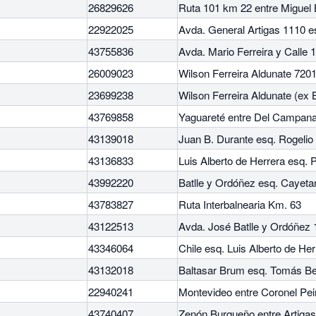
26829626
Ruta 101 km 22 entre Miguel 
22922025
Avda. General Artigas 1110 es
43755836
Avda. Mario Ferreira y Calle 
26009023
Wilson Ferreira Aldunate 7201
23699238
Wilson Ferreira Aldunate (ex B
43769858
Yaguareté entre Del Campanar
43139018
Juan B. Durante esq. Rogelio
43136833
Luis Alberto de Herrera esq.
43992220
Batlle y Ordóñez esq. Cayet
43783827
Ruta Interbalnearia Km. 63
43122513
Avda. José Batlle y Ordóñez
43346064
Chile esq. Luis Alberto de Her
43132018
Baltasar Brum esq. Tomás Be
22940241
Montevideo entre Coronel Pei
43740407
Zenón Burgueño entre Artiga