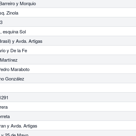
Barreiro y Morquio
q. Zinola
13
, esquina Sol
rasil) y Avda. Artigas
io y De la Fe
 Martínez
 Pedro Maraboto
ano González
 1291
rera
rreta
ran y Avda. Artigas
s y 25 de Mayo