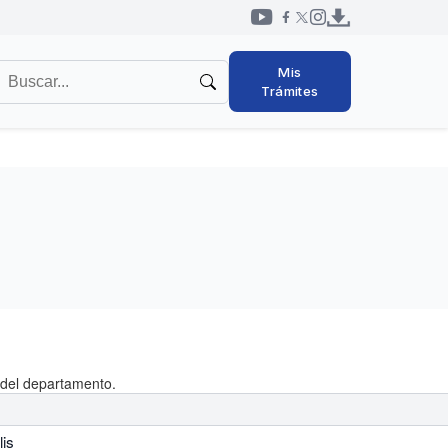
Redes
uscar
Mis
sociales
en
Trámites
cabezal
l
itio
 del departamento.
lis