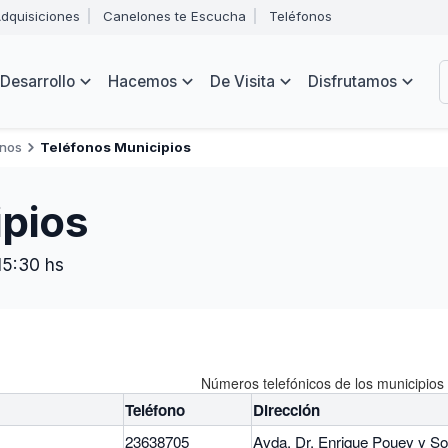
Abrir
dquisiciones
Canelones te Escucha
Teléfonos
menú
Intendencia
de
B
navegación
de
Desarrollo
Hacemos
De Visita
Disfrutamos
Canelones
e
s
onos
Teléfonos Municipios
ipios
15:30 hs
Números telefónicos de los municipios
Teléfono
Dirección
23638705
Avda. Dr. Enrique Pouey y So