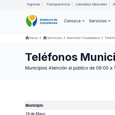
Pasar
Ingresar
Transparencia
Llamados laborales
A
al
Encabezado
contenido
principal
Navegación
Conozca
Servicios
principal
Inicio
Servicios
Atención Ciudadana
Teléf
Ruta
de
Teléfonos Munic
navegación
Municipios Atención al público de 09:00 a 
Municipio
18 de Mayo