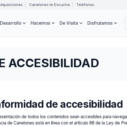
Abrir
dquisiciones
Canelones te Escucha
Teléfonos
menú
Intendencia
de
B
navegación
de
Desarrollo
Hacemos
De Visita
Disfrutamos
Canelones
e
s
 ACCESIBILIDAD
nformidad de accesibilidad
presentación de todos los contenidos sean accesibles para nave
encia de Canelones está en línea con el artículo 88 de la Ley de 