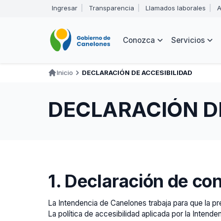
Pasar
Ingresar
Transparencia
Llamados laborales
A
al
Encabezado
contenido
principal
Navegación
Conozca
Servicios
principal
Inicio
DECLARACIÓN DE ACCESIBILIDAD
Ruta
de
DECLARACIÓN DE
navegación
1. Declaración de co
La Intendencia de Canelones trabaja para que la 
La política de accesibilidad aplicada por la Intend