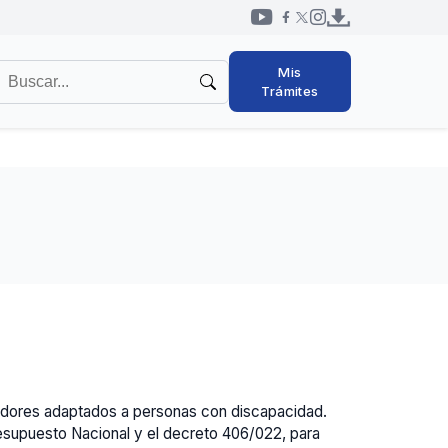
Redes
uscar
Mis
sociales
en
Trámites
cabezal
l
itio
gadores adaptados a personas con discapacidad.
Presupuesto Nacional y el decreto 406/022, para