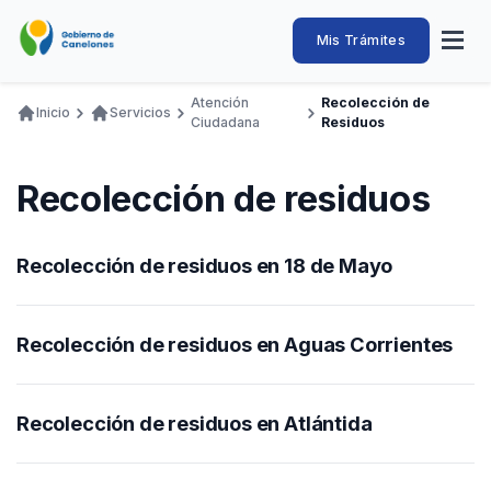
Pasar
al
Intendencia
Abrir
Mis Trámites
Navegación
contenido
menú
principal
de
principal
de
Buscar
Ingresar
Atención
Recolección de
naveg
Inicio
Servicios
Canelones
Ciudadana
Residuos
Ruta
Transparencia
Conozca
Servicios
Desarrollo
Hacemos
De Visita
Disfrutamos
de
Llamados Laborales
Recolección de residuos
navegación
Adquisiciones
Recolección de residuos en 18 de Mayo
Canelones Te Escucha
Teléfonos
Recolección de residuos en Aguas Corrientes
Recolección de residuos en Atlántida