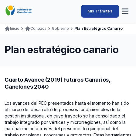
Pasar
al
Intendencia
Abrir
Mis Trámites
Navegación
contenido
menú
principal
de
principal
de
Buscar
Ingresar
Inicio
Conozca
Gobierno
Plan Estratégico Canario
naveg
Canelones
Ruta
Transparencia
Conozca
Servicios
Desarrollo
Hacemos
De Visita
Disfrutamos
de
Plan estratégico canario
Llamados Laborales
navegación
Adquisiciones
Canelones Te Escucha
Cuarto Avance (2019) Futuros Canarios,
Teléfonos
Canelones 2040
Los avances del PEC presentados hasta el momento han sido
el marco del desarrollo de procesos fundamentales de la
gestión institucional, en cuyo trayecto se ha consolidado el
trabajo integrado por vértices y microrregiones, así como la
materialización a través del presupuesto quinquenal del
trabajo por planes, programas y proyectos. Estas herramientas