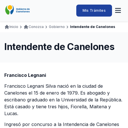
Pasar
al
Intendencia
Abrir
Mis Trámites
Navegación
contenido
menú
principal
de
principal
de
Buscar
Ingresar
Inicio
Conozca
Gobierno
Intendente de Canelones
naveg
Canelones
Ruta
Transparencia
Conozca
Servicios
Desarrollo
Hacemos
De Visita
Disfrutamos
de
Intendente de Canelones
Llamados Laborales
navegación
Adquisiciones
Canelones Te Escucha
Francisco Legnani
Teléfonos
Francisco Legnani Silva nació en la ciudad de
Canelones el 15 de enero de 1979. Es abogado y
escribano graduado en la Universidad de la República.
Está casado y tiene tres hijos, Fiorella, Maitena y
Lucas.
Ingresó por concurso a la Intendencia de Canelones