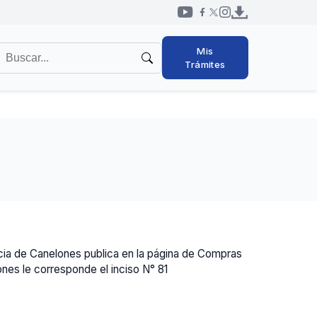
Redes
uscar
Mis
sociales
en
Trámites
cabezal
l
itio
ncia de Canelones publica en la página de Compras
nes le corresponde el inciso N° 81