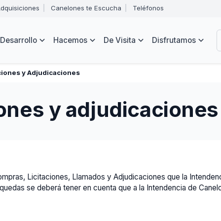
Abrir
dquisiciones
Canelones te Escucha
Teléfonos
menú
Intendencia
de
B
navegación
de
Desarrollo
Hacemos
De Visita
Disfrutamos
Canelones
e
s
ciones y Adjudicaciones
iones y adjudicaciones
Compras, Licitaciones, Llamados y Adjudicaciones que la Intende
squedas se deberá tener en cuenta que a la Intendencia de Canelo