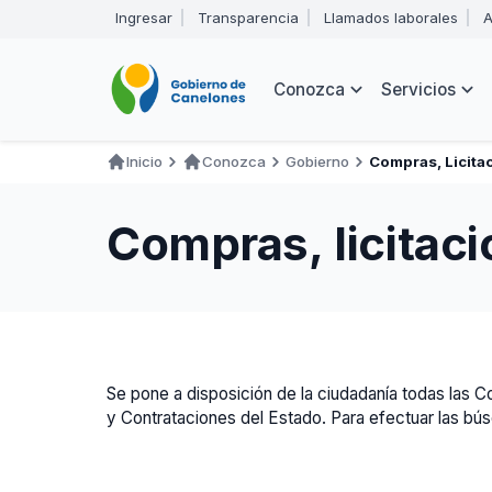
Pasar
Ingresar
Transparencia
Llamados laborales
A
al
Encabezado
contenido
principal
Navegación
Conozca
Servicios
principal
Inicio
Conozca
Gobierno
Compras, Licita
Ruta
de
Compras, licitac
navegación
Se pone a disposición de la ciudadanía todas las 
y Contrataciones del Estado. Para efectuar las bú