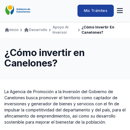
Pasar
al
Intendencia
Abrir
Mis Trámites
Navegación
contenido
menú
principal
de
principal
de
Buscar
Ingresar
Apoyo Al
¿Cómo Invertir En
naveg
Inicio
Desarrollo
Canelones
Inversor
Canelones?
Ruta
Transparencia
Conozca
Servicios
Desarrollo
Hacemos
De Visita
Disfrutamos
de
Llamados Laborales
¿Cómo invertir en
navegación
Adquisiciones
Canelones?
Canelones Te Escucha
Teléfonos
La Agencia de Promoción a la Inversión del Gobierno de
Canelones busca promover el territorio como captador de
inversiones y generador de bienes y servicios con el fin de
impulsar la competitividad del departamento y del país, para el
afincamiento de emprendimientos, así como su desarrollo
sostenible para mejorar el bienestar de la población.