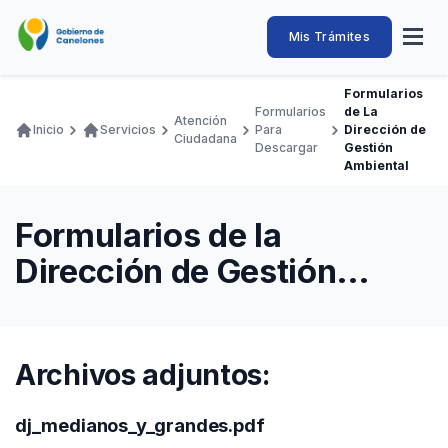
Pasar
al
Intendencia
Abrir
Mis Trámites
Navegación
contenido
menú
principal
de
principal
de
Buscar
Ingresar
Formularios
naveg
Canelones
Formularios
de La
Ruta
Atención
Transparencia
Inicio
Servicios
Para
Dirección de
Conozca
Servicios
Desarrollo
Hacemos
De Visita
Disfrutamos
Ciudadana
de
Descargar
Gestión
Ambiental
Llamados Laborales
navegación
Adquisiciones
Formularios de la
Canelones Te Escucha
Dirección de Gestión
Teléfonos
Ambiental
Archivos adjuntos:
dj_medianos_y_grandes.pdf