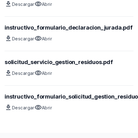
download
visibility
Descargar
Abrir
Archivo
vista
previa
del
archivo
instructivo_formulario_declaracion_jurada.pdf
download
visibility
Descargar
Abrir
Archivo
vista
previa
del
archivo
solicitud_servicio_gestion_residuos.pdf
download
visibility
Descargar
Abrir
Archivo
vista
previa
del
archivo
instructivo_formulario_solicitud_gestion_residu
download
visibility
Descargar
Abrir
Archivo
vista
previa
del
archivo