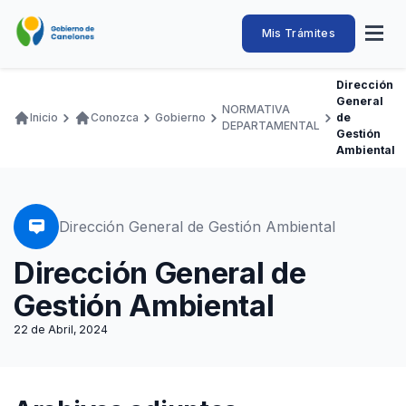
Pasar
al
Intendencia
Abrir
Mis Trámites
Navegación
contenido
menú
principal
de
principal
de
Buscar
Ingresar
Dirección
naveg
Canelones
General
Ruta
NORMATIVA
Transparencia
Inicio
Conozca
Gobierno
de
Conozca
Servicios
Desarrollo
Hacemos
De Visita
Disfrutamos
DEPARTAMENTAL
de
Gestión
Ambiental
Llamados Laborales
navegación
Adquisiciones
Canelones Te Escucha
Dirección General de Gestión Ambiental
Teléfonos
Dirección General de
Gestión Ambiental
22 de Abril, 2024