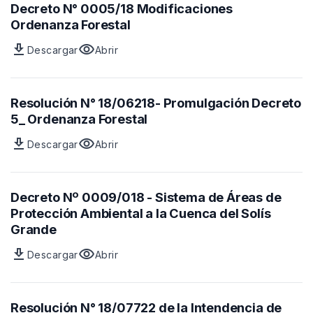
de
17/09633_
archivo
Decreto N° 0005/18 Modificaciones
Canelones
Promulgación
Resolución
Ordenanza Forestal
Ordenanza
N°
download
visibility
Descargar
Abrir
Forestal
17/09633_
Archivo
vista
Promulgación
Decreto
previa
Ordenanza
N°
del
Forestal
0005/18
archivo
Resolución N° 18/06218- Promulgación Decreto
Modificaciones
Decreto
5_ Ordenanza Forestal
Ordenanza
N°
download
visibility
Descargar
Abrir
Forestal
0005/18
Archivo
vista
Modificaciones
Resolución
previa
Ordenanza
N°
del
Forestal
18/06218-
archivo
Decreto Nº 0009/018 - Sistema de Áreas de
Promulgación
Resolución
Protección Ambiental a la Cuenca del Solís
Decreto
N°
Grande
5_
18/06218-
download
visibility
Ordenanza
Promulgación
Descargar
Abrir
Archivo
vista
Forestal
Decreto
Decreto
previa
5_
Nº
del
Ordenanza
0009/018
archivo
Resolución N° 18/07722 de la Intendencia de
Forestal