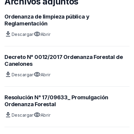
Archivos adjuntos
Ordenanza de limpieza pública y
Reglamentación
download
visibility
Descargar
Abrir
Archivo
vista
Ordenanza
previa
de
del
limpieza
archivo
Decreto N° 0012/2017 Ordenanza Forestal de
pública
Ordenanza
Canelones
y
de
download
visibility
Descargar
Abrir
Reglamentación
limpieza
Archivo
vista
pública
Decreto
previa
y
N°
del
Reglamentación
0012/2017
archivo
Resolución N° 17/09633_ Promulgación
Ordenanza
Decreto
Ordenanza Forestal
Forestal
N°
download
visibility
Descargar
Abrir
de
0012/2017
Archivo
vista
Canelones
Ordenanza
Resolución
previa
Forestal
N°
del