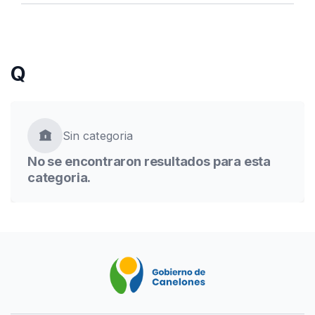
Seleccioná categorías
Q
search
Buscar
Sin categoria
No se encontraron resultados para esta
categoria.