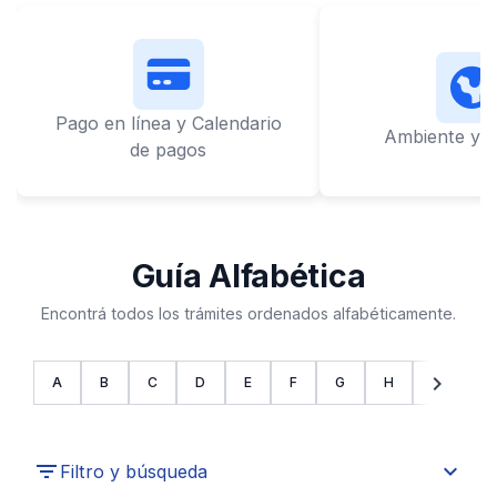
Pago en línea y Calendario
Ambiente y L
de pagos
Guía Alfabética
Encontrá todos los trámites ordenados alfabéticamente.
chevron_left
chevron_right
A
B
C
D
E
F
G
H
I
J
expand_more
Filtro y búsqueda