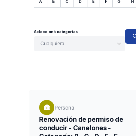
chevron_left
A
B
C
D
E
F
G
H
Seleccioná categorías
sea
Persona
Renovación de permiso de
conducir - Canelones -