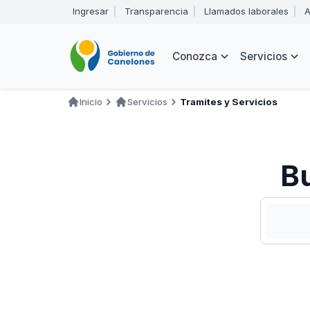
Pasar
Ingresar
Transparencia
Llamados laborales
A
al
Encabezado
contenido
principal
Navegación
Conozca
Servicios
principal
Inicio
Servicios
Tramites y Servicios
Ruta
de
navegación
Bu