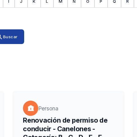
I
J
K
L
M
N
O
P
Q
R
rch
Buscar
Persona
Renovación de permiso de
conducir - Canelones -