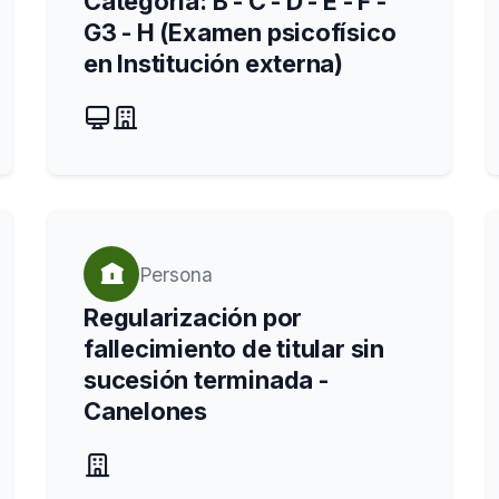
Categoría: B - C - D - E - F -
G3 - H (Examen psicofísico
en Institución externa)
Persona
Regularización por
fallecimiento de titular sin
sucesión terminada -
Canelones