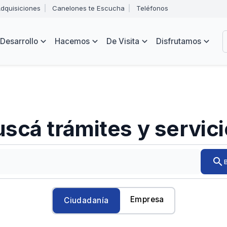
Abrir
dquisiciones
Canelones te Escucha
Teléfonos
menú
Intendencia
de
B
navegación
de
Desarrollo
Hacemos
De Visita
Disfrutamos
Canelones
e
s
scá trámites y servic
Ingresá
search
el
trámite
o
servicio
Empresa
Ciudadanía
que
quieras
encontrar