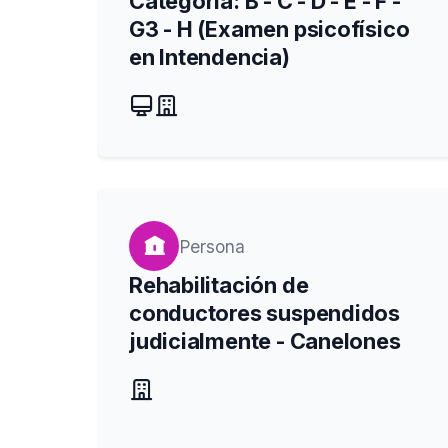
Categoría: B - C - D - E - F -
G3 - H (Examen psicofísico
en Intendencia)
Persona
Rehabilitación de
conductores suspendidos
judicialmente - Canelones