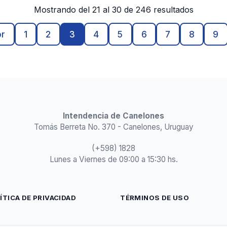
Mostrando del 21 al 30 de 246 resultados
or
1
2
3
4
5
6
7
8
9
Intendencia de Canelones
Tomás Berreta No. 370 - Canelones, Uruguay
(+598) 1828
Lunes a Viernes de 09:00 a 15:30 hs.
ÍTICA DE PRIVACIDAD
TÉRMINOS DE USO