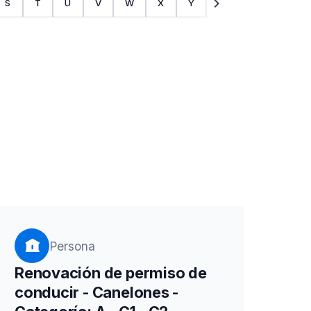
chevron_right
S
T
U
V
W
X
Y
Z
Persona
Renovación de permiso de
conducir - Canelones -