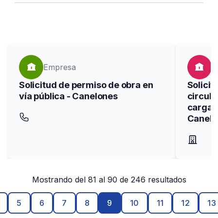
Seleccioná categorías
search
Buscar
Empresa
T
Solicitud de permiso de obra en
Solicit
vía pública - Canelones
circula
cargas 
Canelo
Mostrando del 81 al 90 de 246 resultados
5
6
7
8
9
10
11
12
13