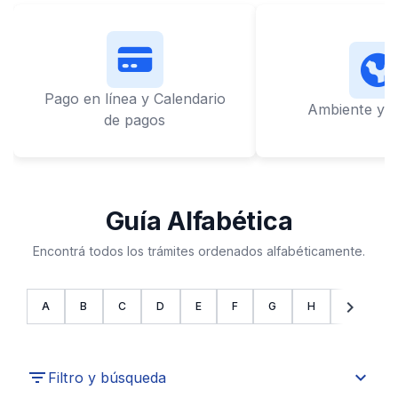
Pago en línea y Calendario
Ambiente y L
de pagos
Guía Alfabética
Encontrá todos los trámites ordenados alfabéticamente.
chevron_left
chevron_right
A
B
C
D
E
F
G
H
I
J
expand_more
Filtro y búsqueda