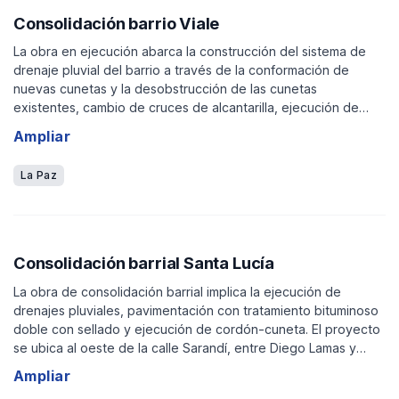
Consolidación barrio Viale
La obra en ejecución abarca la construcción del sistema de
drenaje pluvial del barrio a través de la conformación de
nuevas cunetas y la desobstrucción de las cunetas
existentes, cambio de cruces de alcantarilla, ejecución de
entradas domiciliarias y acondicionamiento de la salida de
Ampliar
pluviales hacia el arroyo Las Piedras. Asimismo incluye la
pavimentación de todas las calles del barrio:
La Paz
Consolidación barrial Santa Lucía
La obra de consolidación barrial implica la ejecución de
drenajes pluviales, pavimentación con tratamiento bituminoso
doble con sellado y ejecución de cordón-cuneta. El proyecto
se ubica al oeste de la calle Sarandí, entre Diego Lamas y
&nbsp;J.Batlle y Ordóñez. Descripción de la obra:
Ampliar