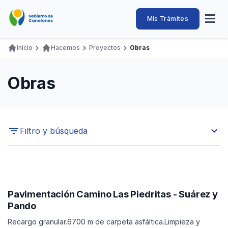
Pasar
al
Intendencia
Abrir
Mis Trámites
Navegación
contenido
menú
principal
de
principal
de
Buscar
Ingresar
Inicio
Hacemos
Proyectos
Obras
naveg
Canelones
Ruta
Transparencia
Conozca
Servicios
Desarrollo
Hacemos
De Visita
Disfrutamos
de
Obras
Llamados Laborales
navegación
Adquisiciones
Canelones Te Escucha
expand_more
Filtro y búsqueda
Teléfonos
Filtrar por Estado del Proyecto
Pavimentación Camino Las Piedritas - Suárez y
Filtrar por Tipo de Obra
Pando
Recargo granular.6700 m de carpeta asfáltica.Limpieza y