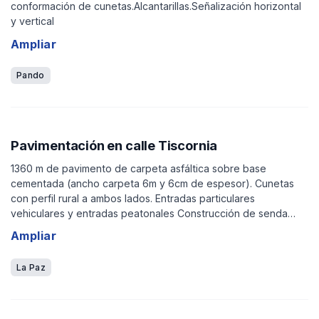
conformación de cunetas.Alcantarillas.Señalización horizontal
Aplicar filtro
y vertical
Ampliar
Pando
Pavimentación en calle Tiscornia
1360 m de pavimento de carpeta asfáltica sobre base
cementada (ancho carpeta 6m y 6cm de espesor). Cunetas
con perfil rural a ambos lados. Entradas particulares
vehiculares y entradas peatonales Construcción de senda
peatonal en etapas, la primera etapa se ejecutará en
Ampliar
Tiscornia y Aldabalde. Señalización vial correspondiente.
Adecuación d
La Paz