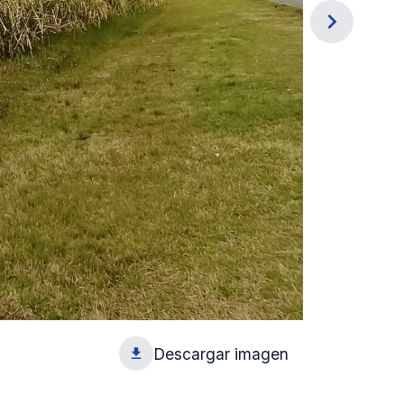
navigate_next
Descargar imagen
1