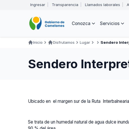
Pasar
Ingresar
Transparencia
Llamados laborales
A
al
Encabezado
contenido
principal
Navegación
Conozca
Servicios
principal
Inicio
Disfrutamos
Lugar
Sendero Inter
Ruta
de
Sendero Interpre
navegación
Ubicado en el margen sur de la Ruta Interbalnearia
Se trata de un humedal natural de agua dulce inun
90 % del área.