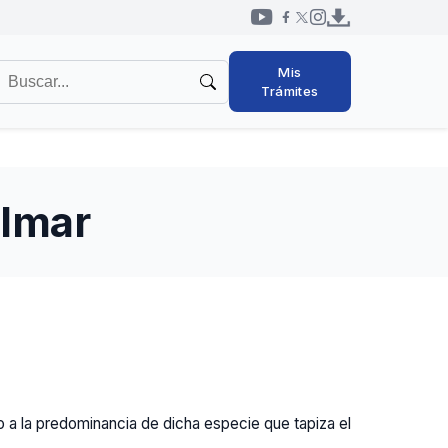
Redes
uscar
Mis
sociales
en
Trámites
cabezal
l
itio
almar
 a la predominancia de dicha especie que tapiza el