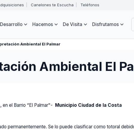
Abrir
dquisiciones
Canelones te Escucha
Teléfonos
menú
Intendencia
de
B
navegación
de
Desarrollo
Hacemos
De Visita
Disfrutamos
Canelones
e
s
pretación Ambiental El Palmar
tación Ambiental El P
, en el Barrio “El Palmar"-
Municipio Ciudad de la Costa
dado permanentemente. Se lo puede clasificar como totoral debido