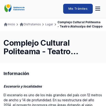
Pasar
al
Intendencia
Abrir
Mis Trámites
Navegación
contenido
menú
principal
de
principal
de
Buscar
Ingresar
Complejo Cultural Politeama
naveg
Inicio
Disfrutamos
Lugar
Canelones
- Teatro Atahualpa del Cioppo
Ruta
Transparencia
Conozca
Servicios
Desarrollo
Hacemos
De Visita
Disfrutamos
de
Llamados Laborales
Complejo Cultural
navegación
Adquisiciones
Politeama - Teatro
Canelones Te Escucha
Atahualpa del Cioppo
Teléfonos
Información
Escenario y localidades
El escenario es uno de los más grandes del país con 12 metros
de ancho y 14 de profundidad. En su reestructura del año
2014, el proyecto incorpora otras áreas dotando al viejo