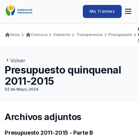
Pasar
al
Intendencia
Abrir
Mis Trámites
Navegación
contenido
menú
principal
de
principal
de
Buscar
Ingresar
naveg
Canelones
Inicio
Conozca
Gobierno
Transparencia
Presupuesto
Ruta
Transparencia
Conozca
Servicios
Desarrollo
Hacemos
De Visita
Disfrutamos
de
Llamados Laborales
navegación
Volver
Adquisiciones
Presupuesto quinquenal
Canelones Te Escucha
2011-2015
Teléfonos
02 de Mayo, 2024
Archivos adjuntos
Presupuesto 2011-2015 - Parte B