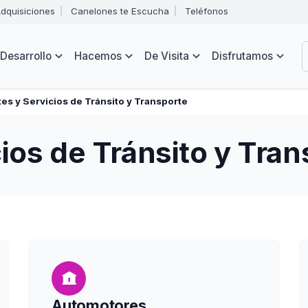
Abrir
dquisiciones
Canelones te Escucha
Teléfonos
menú
Intendencia
de
B
navegación
de
Desarrollo
Hacemos
De Visita
Disfrutamos
Canelones
e
s
es y Servicios de Tránsito y Transporte
ios de Tránsito y Tra
Automotores