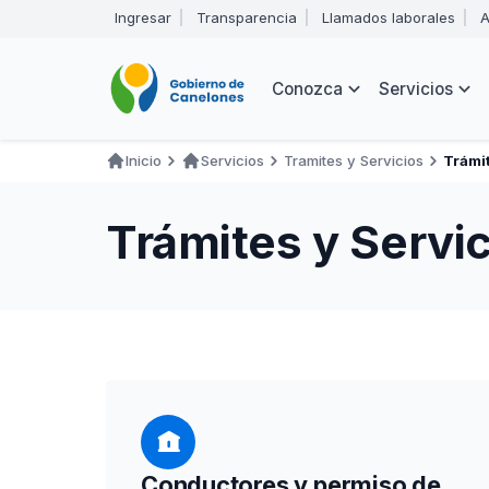
Pasar
Ingresar
Transparencia
Llamados laborales
A
al
Encabezado
contenido
principal
Navegación
Conozca
Servicios
principal
Inicio
Servicios
Tramites y Servicios
Trámit
Ruta
de
Trámites y Servic
navegación
Conductores y permiso de