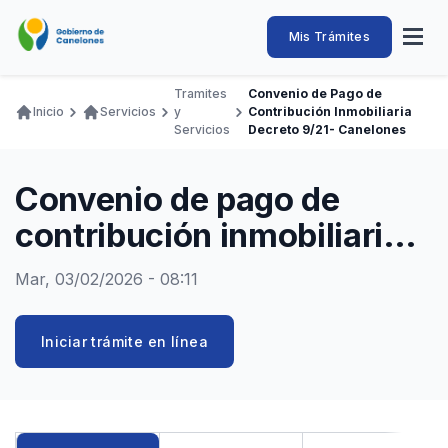
Pasar
al
Intendencia
Abrir
Mis Trámites
Navegación
contenido
menú
principal
de
principal
de
Buscar
Ingresar
Tramites
Convenio de Pago de
naveg
Canelones
Inicio
Servicios
y
Contribución Inmobiliaria
Ruta
Transparencia
Servicios
Decreto 9/21- Canelones
Conozca
Servicios
Desarrollo
Hacemos
De Visita
Disfrutamos
de
Llamados Laborales
navegación
Convenio de pago de
Adquisiciones
contribución inmobiliaria
Canelones Te Escucha
Decreto 9/21- Canelones
Mar, 03/02/2026 - 08:11
Teléfonos
Iniciar trámite en línea