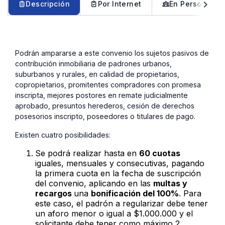
chevron_left
chevron_right
Descripción
Por Internet
En Persona
Podrán ampararse a este convenio los sujetos pasivos de
contribución inmobiliaria de padrones urbanos,
suburbanos y rurales, en calidad de propietarios,
copropietarios, promitentes compradores con promesa
inscripta, mejores postores en remate judicialmente
aprobado, presuntos herederos, cesión de derechos
posesorios inscripto, poseedores o titulares de pago.
Existen cuatro posibilidades:
Se podrá realizar hasta en
60 cuotas
iguales, mensuales y consecutivas, pagando
la primera cuota en la fecha de suscripción
del convenio, aplicando en las
multas y
recargos
una
bonificación del 100%
. Para
este caso, el padrón a regularizar debe tener
un aforo menor o igual a $1.000.000 y el
solicitante debe tener como máximo 2