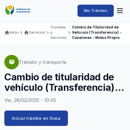
Pasar
al
Intendencia
Abrir
Mis Trámites
Navegación
contenido
menú
principal
de
principal
de
Buscar
Ingresar
Tramites
Cambio de Titularidad de
naveg
Canelones
Inicio
Servicios
y
Vehículo (Transferencia) -
Ruta
Transparencia
Servicios
Canelones - Motus Propio
Conozca
Servicios
Desarrollo
Hacemos
De Visita
Disfrutamos
de
Llamados Laborales
navegación
Adquisiciones
Tránsito y transporte
Canelones Te Escucha
Cambio de titularidad de
Teléfonos
vehículo (Transferencia) -
Canelones - Motus propio
Vie, 28/02/2025 - 10:45
Iniciar trámite en línea