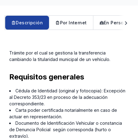
chevron_left
chevron_right
Descripción
Por Internet
En Persona
Trámite por el cual se gestiona la transferencia
cambiando la titularidad municipal de un vehículo.
Requisitos generales
Cédula de Identidad (original y fotocopia): Excepción
al Decreto 353/23 en proceso de la adecuación
correspondiente.
Carta poder certificada notarialmente en caso de
actuar en representación.
Documento de Identificación Vehicular o constancia
de Denuncia Policial según corresponda (hurto o
extravío).