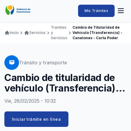
Pasar
al
Intendencia
Abrir
Mis Trámites
Navegación
contenido
menú
principal
de
principal
de
Buscar
Ingresar
Tramites
Cambio de Titularidad de
naveg
Canelones
Inicio
Servicios
y
Vehículo (Transferencia) -
Ruta
Transparencia
Servicios
Canelones - Carta Poder
Conozca
Servicios
Desarrollo
Hacemos
De Visita
Disfrutamos
de
Llamados Laborales
navegación
Adquisiciones
Tránsito y transporte
Canelones Te Escucha
Cambio de titularidad de
Teléfonos
vehículo (Transferencia) -
Canelones - Carta Poder
Vie, 28/02/2025 - 10:32
Iniciar trámite en línea