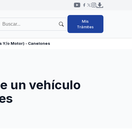
Redes
uscar
Mis
sociales
en
Trámites
cabezal
l
itio
s Y/o Motor) - Canelones
de un vehículo
nes