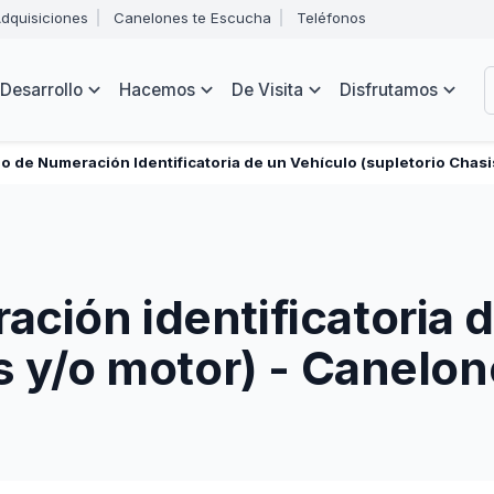
Abrir
dquisiciones
Canelones te Escucha
Teléfonos
menú
Intendencia
de
B
navegación
de
Desarrollo
Hacemos
De Visita
Disfrutamos
Canelones
e
s
o de Numeración Identificatoria de un Vehículo (supletorio Chasi
ción identificatoria 
s y/o motor) - Canelo