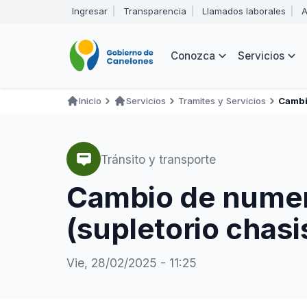
Pasar
Ingresar
Transparencia
Llamados laborales
A
al
Encabezado
contenido
principal
Navegación
Conozca
Servicios
principal
Inicio
Servicios
Tramites y Servicios
Cambi
Ruta
de
navegación
Tránsito y transporte
Cambio de numera
(supletorio chasi
Vie, 28/02/2025 - 11:25