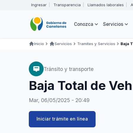
Pasar
Ingresar
Transparencia
Llamados laborales
A
al
Encabezado
contenido
principal
Navegación
Conozca
Servicios
principal
Inicio
Servicios
Tramites y Servicios
Baja 
Ruta
de
navegación
Tránsito y transporte
Baja Total de Ve
Mar, 06/05/2025 - 20:49
Iniciar trámite en línea