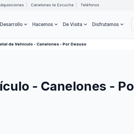
Abrir
dquisiciones
Canelones te Escucha
Teléfonos
menú
Intendencia
de
B
navegación
de
Desarrollo
Hacemos
De Visita
Disfrutamos
Canelones
e
s
Total de Vehículo - Canelones - Por Desuso
hículo - Canelones - P