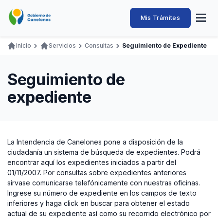
Pasar
al
Intendencia
Abrir
Mis Trámites
Navegación
contenido
menú
principal
de
principal
de
Buscar
Ingresar
Inicio
Servicios
Consultas
Seguimiento de Expediente
naveg
Canelones
Ruta
Transparencia
Conozca
Servicios
Desarrollo
Hacemos
De Visita
Disfrutamos
de
Seguimiento de
Llamados Laborales
navegación
expediente
Adquisiciones
Canelones Te Escucha
Teléfonos
La Intendencia de Canelones pone a disposición de la
ciudadanía un sistema de búsqueda de expedientes. Podrá
encontrar aquí los expedientes iniciados a partir del
01/11/2007. Por consultas sobre expedientes anteriores
sírvase comunicarse telefónicamente con nuestras oficinas.
Ingrese su número de expediente en los campos de texto
inferiores y haga click en buscar para obtener el estado
actual de su expediente así como su recorrido electrónico por