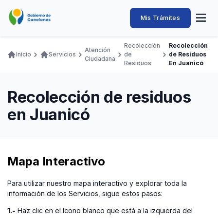
Pasar
al
Intendencia
Abrir
Mis Trámites
Navegación
contenido
menú
principal
de
principal
de
Buscar
Ingresar
Recolección
Recolección
naveg
Atención
Canelones
Inicio
Servicios
de
de Residuos
Ruta
Ciudadana
Transparencia
Residuos
En Juanicó
Conozca
Servicios
Desarrollo
Hacemos
De Visita
Disfrutamos
de
Llamados Laborales
navegación
Recolección de residuos
Adquisiciones
en Juanicó
Canelones Te Escucha
Teléfonos
Mapa Interactivo
Para utilizar nuestro mapa interactivo y explorar toda la
información de los Servicios, sigue estos pasos:
1.-
Haz clic en el ícono blanco que está a la izquierda del