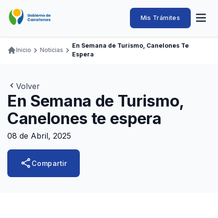
Pasar
al
Intendencia
Abrir
Mis Trámites
Navegación
contenido
menú
principal
de
principal
de
Buscar
Ingresar
En Semana de Turismo, Canelones Te
naveg
Inicio
Noticias
Canelones
Espera
Ruta
Transparencia
Conozca
Servicios
Desarrollo
Hacemos
De Visita
Disfrutamos
de
Llamados Laborales
navegación
Volver
En Semana de Turismo,
Adquisiciones
Canelones te espera
Canelones Te Escucha
Teléfonos
08 de Abril, 2025
share
Compartir