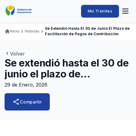
Pasar
al
Intendencia
Abrir
Mis Trámites
Navegación
contenido
menú
principal
de
principal
de
Buscar
Ingresar
Se Extendió Hasta El 30 de Junio El Plazo de
naveg
Inicio
Noticias
Canelones
Facilitación de Pagos de Contribución
Ruta
Transparencia
Conozca
Servicios
Desarrollo
Hacemos
De Visita
Disfrutamos
de
Llamados Laborales
navegación
Volver
Se extendió hasta el 30 de
Adquisiciones
junio el plazo de
Canelones Te Escucha
facilitación de pagos de
Teléfonos
29 de Enero, 2026
contribución
share
Compartir