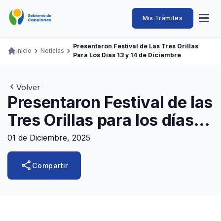
Pasar
al
Intendencia
Abrir
Mis Trámites
Navegación
contenido
menú
principal
de
principal
de
Buscar
Ingresar
Presentaron Festival de Las Tres Orillas
naveg
Inicio
Noticias
Canelones
Para Los Días 13 y 14 de Diciembre
Ruta
Transparencia
Conozca
Servicios
Desarrollo
Hacemos
De Visita
Disfrutamos
de
Llamados Laborales
navegación
Volver
Presentaron Festival de las
Adquisiciones
Tres Orillas para los días
Canelones Te Escucha
13 y 14 de diciembre
Teléfonos
01 de Diciembre, 2025
share
Compartir