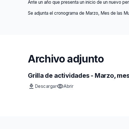
Ante un año que presenta un inicio de un nuevo perí
Se adjunta el cronograma de Marzo, Mes de las Mu
Archivo adjunto
Grilla de actividades - Marzo, me
download
visibility
Descargar
Abrir
Archivo
vista
Grilla
previa
de
del
actividades
archivo
-
Grilla
Marzo,
de
mes
actividades