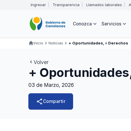
Pasar
Ingresar
Transparencia
Llamados laborales
A
al
Encabezado
contenido
principal
Navegación
Conozca
Servicios
principal
Inicio
Noticias
+ Oportunidades, = Derechos
Ruta
de
Volver
navegación
+ Oportunidades
03 de Marzo, 2026
share
Compartir