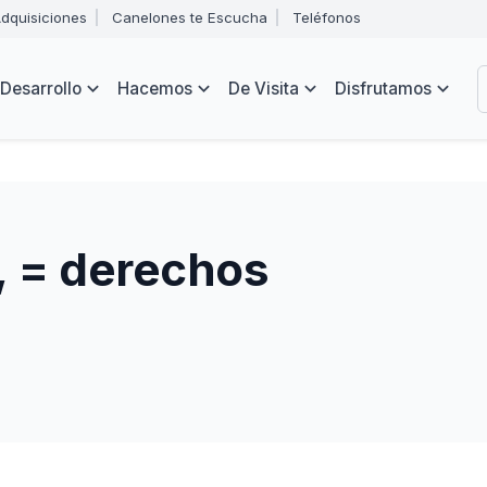
Abrir
dquisiciones
Canelones te Escucha
Teléfonos
menú
Intendencia
de
B
navegación
de
Desarrollo
Hacemos
De Visita
Disfrutamos
Canelones
e
s
, = derechos