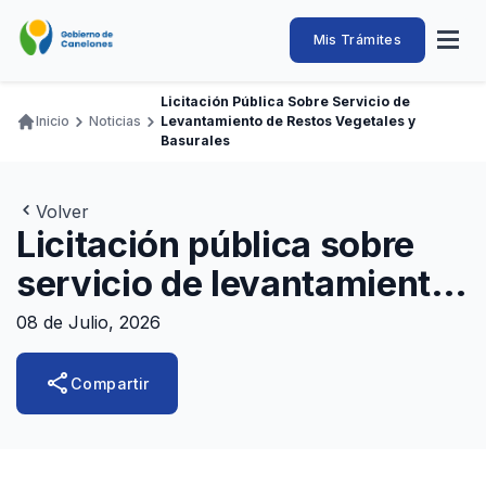
Pasar
al
Intendencia
Abrir
Mis Trámites
Navegación
contenido
menú
principal
de
principal
de
Buscar
Ingresar
Licitación Pública Sobre Servicio de
naveg
Canelones
Inicio
Noticias
Levantamiento de Restos Vegetales y
Ruta
Transparencia
Basurales
Conozca
Servicios
Desarrollo
Hacemos
De Visita
Disfrutamos
de
Llamados Laborales
navegación
Volver
Adquisiciones
Licitación pública sobre
Canelones Te Escucha
servicio de levantamiento
Teléfonos
de restos vegetales y
08 de Julio, 2026
basurales
share
Compartir