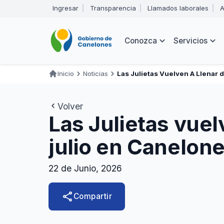
Pasar
Ingresar
Transparencia
Llamados laborales
A
al
Encabezado
contenido
principal
Navegación
Conozca
Servicios
principal
Inicio
Noticias
Las Julietas Vuelven A Llenar
Ruta
de
Volver
navegación
Las Julietas vuel
julio en Canelon
22 de Junio, 2026
share
Compartir