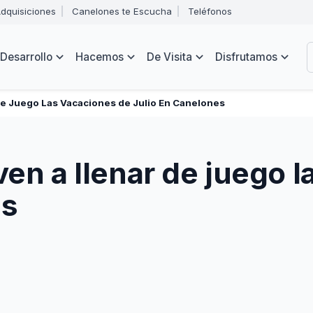
Abrir
dquisiciones
Canelones te Escucha
Teléfonos
menú
Intendencia
de
B
navegación
de
Desarrollo
Hacemos
De Visita
Disfrutamos
Canelones
e
s
 de Juego Las Vacaciones de Julio En Canelones
ven a llenar de juego 
es