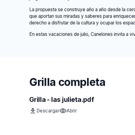
La propuesta se construye año a año desde la cerca
que aportan sus miradas y saberes para enriquece
derecho a disfrutar de la cultura y ocupar los espac
En estas vacaciones de julio, Canelones invita a vi
Grilla completa
Grilla - las julieta.pdf
download
visibility
Descargar
Abrir
Archivo
vista
previa
del
archivo