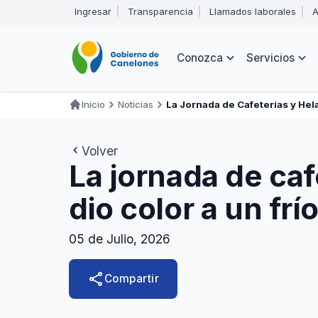
Pasar
Ingresar
Transparencia
Llamados laborales
A
al
Encabezado
contenido
principal
Navegación
Conozca
Servicios
principal
Inicio
Noticias
La Jornada de Cafeterías y Hel
Ruta
de
Volver
navegación
La jornada de caf
dio color a un fr
05 de Julio, 2026
share
Compartir