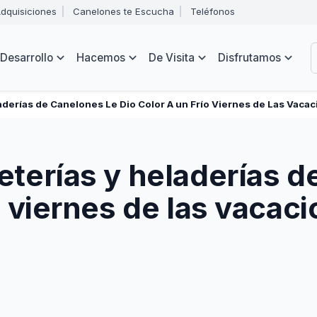
Abrir
dquisiciones
Canelones te Escucha
Teléfonos
menú
Intendencia
de
B
navegación
de
Desarrollo
Hacemos
De Visita
Disfrutamos
Canelones
e
s
aderías de Canelones Le Dio Color A un Frío Viernes de Las Vacac
eterías y heladerías d
ío viernes de las vacac