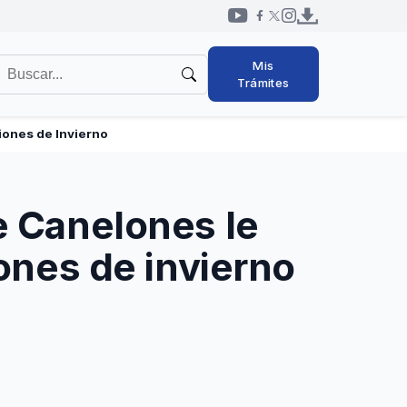
Redes
uscar
Mis
sociales
en
Trámites
cabezal
l
itio
iones de Invierno
e Canelones le
iones de invierno