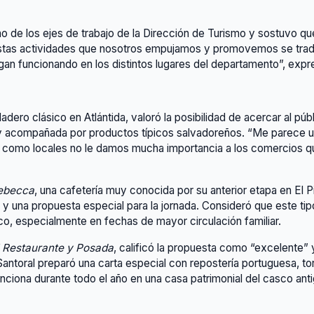
o de los ejes de trabajo de la Dirección de Turismo y sostuvo q
as actividades que nosotros empujamos y promovemos se traduc
igan funcionando en los distintos lugares del departamento”, expr
dadero clásico en Atlántida, valoró la posibilidad de acercar al púb
 y acompañada por productos típicos salvadoreños. “Me parece u
 como locales no le damos mucha importancia a los comercios qu
ebecca
, una cafetería muy conocida por su anterior etapa en El Pi
 y una propuesta especial para la jornada. Consideró que este tip
ico, especialmente en fechas de mayor circulación familiar.
 Restaurante y Posada
, calificó la propuesta como “excelente” y
 Santoral preparó una carta especial con repostería portuguesa, 
ciona durante todo el año en una casa patrimonial del casco anti