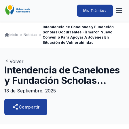
Pasar
al
Intendencia
Abrir
Mis Trámites
Navegación
contenido
menú
principal
de
principal
de
Buscar
Ingresar
Intendencia de Canelones y Fundación
naveg
Canelones
Scholas Occurrentes Firmaron Nuevo
Ruta
Inicio
Noticias
Transparencia
Convenio Para Apoyar A Jóvenes En
Conozca
Servicios
Desarrollo
Hacemos
De Visita
Disfrutamos
de
Situación de Vulnerabilidad
Llamados Laborales
navegación
Adquisiciones
Volver
Intendencia de Canelones
Canelones Te Escucha
y Fundación Scholas
Teléfonos
Occurrentes firmaron
13 de Septiembre, 2025
nuevo convenio para
share
Compartir
apoyar a jóvenes en
situación de