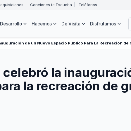
Abrir
dquisiciones
Canelones te Escucha
Teléfonos
menú
Intendencia
de
B
navegación
de
Desarrollo
Hacemos
De Visita
Disfrutamos
Canelones
e
s
 Inauguración de un Nuevo Espacio Público Para La Recreación de
a celebró la inaugurac
ara la recreación de 