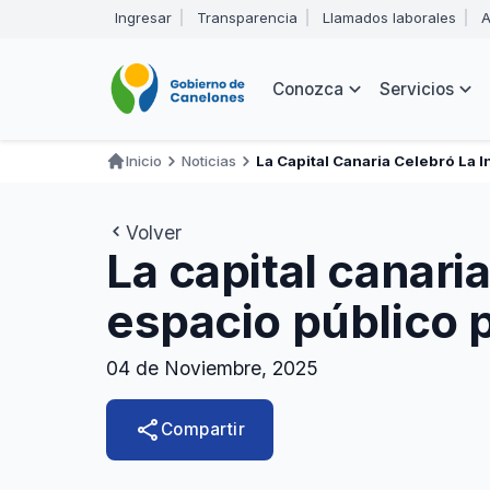
Pasar
Ingresar
Transparencia
Llamados laborales
A
al
Encabezado
contenido
principal
Navegación
Conozca
Servicios
principal
Inicio
Noticias
La Capital Canaria Celebró La
Ruta
de
Volver
navegación
La capital canari
espacio público p
04 de Noviembre, 2025
share
Compartir