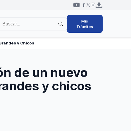
Redes
uscar
Mis
sociales
en
Trámites
cabezal
l
itio
 Grandes y Chicos
ión de un nuevo
grandes y chicos