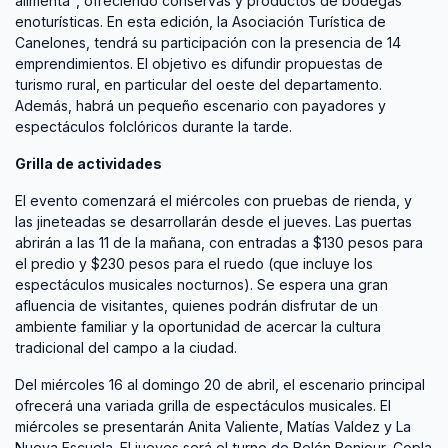
alimenta", ofreciendo conservas y productos de bodegas
enoturísticas. En esta edición, la Asociación Turística de
Canelones, tendrá su participación con la presencia de 14
emprendimientos. El objetivo es difundir propuestas de
turismo rural, en particular del oeste del departamento.
Además, habrá un pequeño escenario con payadores y
espectáculos folclóricos durante la tarde.
Grilla de actividades
El evento comenzará el miércoles con pruebas de rienda, y
las jineteadas se desarrollarán desde el jueves. Las puertas
abrirán a las 11 de la mañana, con entradas a $130 pesos para
el predio y $230 pesos para el ruedo (que incluye los
espectáculos musicales nocturnos). Se espera una gran
afluencia de visitantes, quienes podrán disfrutar de un
ambiente familiar y la oportunidad de acercar la cultura
tradicional del campo a la ciudad.
Del miércoles 16 al domingo 20 de abril, el escenario principal
ofrecerá una variada grilla de espectáculos musicales. El
miércoles se presentarán Anita Valiente, Matías Valdez y La
Nueva Escuela. El jueves será el turno de Belén Bonjour, Copla