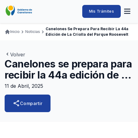
Pasar
al
Intendencia
Abrir
Mis Trámites
Navegación
contenido
menú
principal
de
principal
de
Buscar
Ingresar
Canelones Se Prepara Para Recibir La 44a
naveg
Inicio
Noticias
Canelones
Edición de La Criolla del Parque Roosevelt
Ruta
Transparencia
Conozca
Servicios
Desarrollo
Hacemos
De Visita
Disfrutamos
de
Llamados Laborales
navegación
Volver
Canelones se prepara para
Adquisiciones
recibir la 44a edición de la
Canelones Te Escucha
Criolla del Parque
Teléfonos
11 de Abril, 2025
Roosevelt
share
Compartir