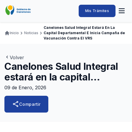
Pasar
al
Intendencia
Abrir
Mis Trámites
Navegación
contenido
menú
principal
de
principal
de
Buscar
Ingresar
Canelones Salud Integral Estará En La
naveg
Canelones
Inicio
Noticias
Capital Departamental E Inicia Campaña de
Ruta
Transparencia
Vacunación Contra El VRS
Conozca
Servicios
Desarrollo
Hacemos
De Visita
Disfrutamos
de
Llamados Laborales
navegación
Volver
Adquisiciones
Canelones Salud Integral
Canelones Te Escucha
estará en la capital
Teléfonos
departamental e inicia
09 de Enero, 2026
campaña de vacunación
share
Compartir
contra el VRS