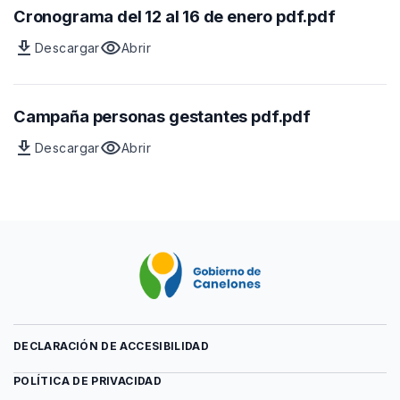
Cronograma del 12 al 16 de enero pdf.pdf
download
visibility
Descargar
Abrir
Archivo
vista
previa
del
archivo
Campaña personas gestantes pdf.pdf
download
visibility
Descargar
Abrir
Archivo
vista
previa
del
archivo
DECLARACIÓN DE ACCESIBILIDAD
POLÍTICA DE PRIVACIDAD