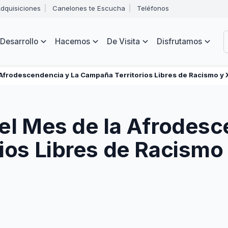
Abrir
dquisiciones
Canelones te Escucha
Teléfonos
menú
Intendencia
de
B
navegación
de
Desarrollo
Hacemos
De Visita
Disfrutamos
Canelones
e
s
Afrodescendencia y La Campaña Territorios Libres de Racismo y
el Mes de la Afrodesc
ios Libres de Racismo