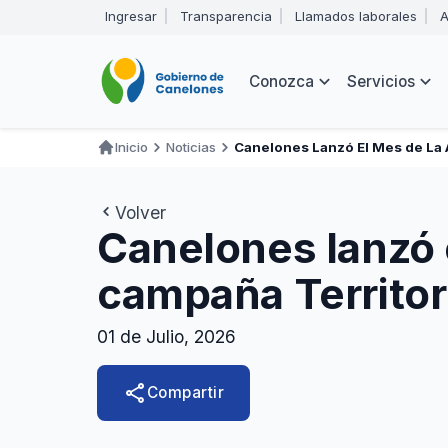
Pasar
Ingresar
Transparencia
Llamados laborales
A
al
Encabezado
contenido
principal
Navegación
Conozca
Servicios
principal
Inicio
Noticias
Canelones Lanzó El Mes de La 
Ruta
de
Volver
navegación
Canelones lanzó 
campaña Territor
01 de Julio, 2026
share
Compartir