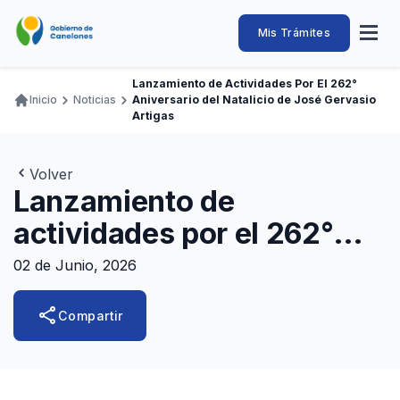
Pasar
al
Intendencia
Abrir
Mis Trámites
Navegación
contenido
menú
principal
de
principal
de
Buscar
Ingresar
Lanzamiento de Actividades Por El 262°
naveg
Canelones
Inicio
Noticias
Aniversario del Natalicio de José Gervasio
Ruta
Transparencia
Artigas
Conozca
Servicios
Desarrollo
Hacemos
De Visita
Disfrutamos
de
Llamados Laborales
navegación
Volver
Adquisiciones
Lanzamiento de
Canelones Te Escucha
actividades por el 262°
Teléfonos
aniversario del natalicio de
02 de Junio, 2026
José Gervasio Artigas
share
Compartir