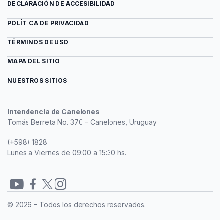
natalicio
262°
DECLARACIÓN DE ACCESIBILIDAD
Artigas
del
Aniversario
General
del
POLÍTICA DE PRIVACIDAD
José
natalicio
TÉRMINOS DE USO
Gervasio
del
Artigas
General
MAPA DEL SITIO
José
Gervasio
NUESTROS SITIOS
Artigas
Intendencia de Canelones
Tomás Berreta No. 370 - Canelones, Uruguay
(+598) 1828
Lunes a Viernes de 09:00 a 15:30 hs.
Redes
© 2026 - Todos los derechos reservados.
sociales