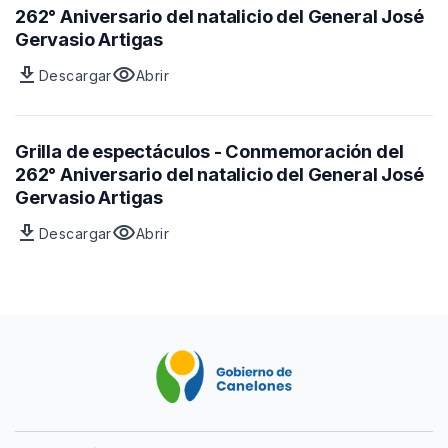
262° Aniversario del natalicio del General José
Gervasio Artigas
download
visibility
Descargar
Abrir
Archivo
vista
Grilla
previa
de
del
actividades
archivo
Grilla de espectáculos - Conmemoración del
-
Grilla
262° Aniversario del natalicio del General José
Conmemoración
de
Gervasio Artigas
del
actividades
download
visibility
262°
-
Descargar
Abrir
Archivo
vista
Aniversario
Conmemoración
Grilla
previa
del
del
de
del
natalicio
262°
espectáculos
archivo
del
Aniversario
-
Grilla
General
del
Conmemoración
de
José
natalicio
del
espectáculos
Gervasio
del
262°
-
Artigas
General
Aniversario
Conmemoración
José
del
del
Gervasio