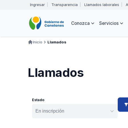
Pasar
Ingresar
Transparencia
Llamados laborales
A
al
Encabezado
contenido
principal
Navegación
Conozca
Servicios
principal
Inicio
Llamados
Ruta
de
navegación
Llamados
Estado