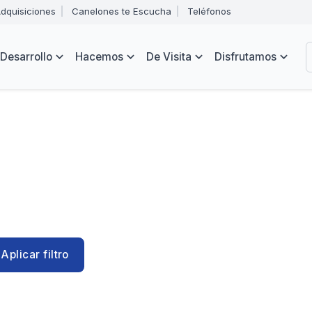
Abrir
dquisiciones
Canelones te Escucha
Teléfonos
menú
Intendencia
de
B
navegación
de
Desarrollo
Hacemos
De Visita
Disfrutamos
Canelones
e
s
Aplicar filtro