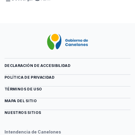
Archivo
vista
Grilla
previa
de
del
actividades
archivo
mes
Grilla
de
de
los
actividades
derechos
mes
de
de
las
los
personas
derechos
DECLARACIÓN DE ACCESIBILIDAD
con
de
discapacidad
las
POLÍTICA DE PRIVACIDAD
personas
TÉRMINOS DE USO
con
discapacidad
MAPA DEL SITIO
NUESTROS SITIOS
Intendencia de Canelones