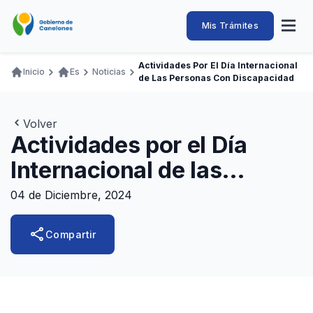
Pasar
al
Intendencia
Abrir
Mis Trámites
Navegación
contenido
menú
principal
de
principal
de
Buscar
Ingresar
Actividades Por El Día Internacional
naveg
Inicio
Es
Noticias
Canelones
de Las Personas Con Discapacidad
Ruta
Transparencia
Conozca
Servicios
Desarrollo
Hacemos
De Visita
Disfrutamos
de
Llamados Laborales
navegación
Volver
Actividades por el Día
Adquisiciones
Internacional de las
Canelones Te Escucha
Personas con
Teléfonos
04 de Diciembre, 2024
Discapacidad
share
Compartir