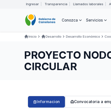
Pasar
Ingresar
Transparencia
Llamados laborales
A
al
Encabezado
contenido
principal
Navegación
Conozca
Servicios
principal
Inicio
Desarrollo
Desarrollo Económico
Coo
Ruta
de
PROYECTO NODO
navegación
CIRCULAR
Informacion
Convocatoria a em