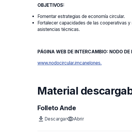
OBJETIVOS:
Fomentar estrategias de economía circular.
Fortalecer capacidades de las cooperativas y
asistencias técnicas.
PÁGINA WEB DE INTERCAMBIO: NODO DE
www.nodocircular.imcanelones.
Material descargab
Folleto Ande
download
visibility
Descargar
Abrir
Archivo
vista
Folleto
previa