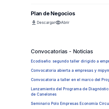
Ecodiseño
previa
360
del
Plan de Negocios
archivo
Ecodiseño
download
visibility
Descargar
Abrir
360
Archivo
vista
Plan
previa
de
del
Negocios
archivo
Plan
Convocatorias - Noticias
de
Negocios
Ecodiseño: segundo taller dirigido a emp
Convocatoria abierta a empresas y mipym
Convocatoria a taller en el marco del P
Lanzamiento del Programa de Diagnóstico
de Canelones
Seminario Polo Empresas Economía Circu