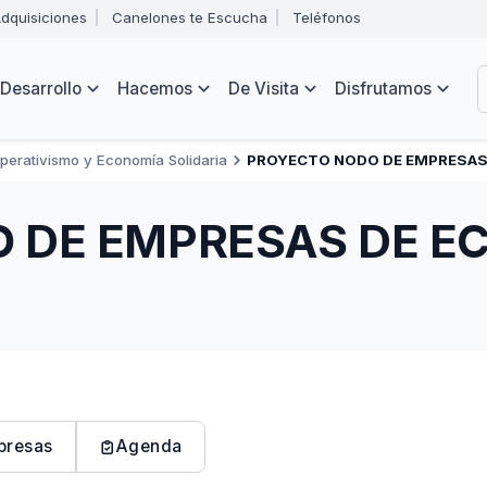
Abrir
dquisiciones
Canelones te Escucha
Teléfonos
menú
Intendencia
de
B
navegación
de
Desarrollo
Hacemos
De Visita
Disfrutamos
Canelones
e
s
perativismo y Economía Solidaria
PROYECTO NODO DE EMPRESAS
 DE EMPRESAS DE E
presas
Agenda