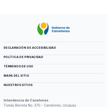
Tomo
previa
3
del
archivo
Tomo
3
DECLARACIÓN DE ACCESIBILIDAD
POLÍTICA DE PRIVACIDAD
TÉRMINOS DE USO
MAPA DEL SITIO
NUESTROS SITIOS
Intendencia de Canelones
Tomás Berreta No. 370 - Canelones, Uruguay