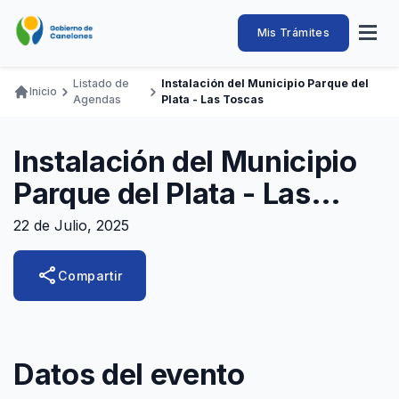
Pasar
al
Intendencia
Abrir
Mis Trámites
Navegación
contenido
menú
principal
de
principal
de
Buscar
Ingresar
Listado de
Instalación del Municipio Parque del
naveg
Inicio
Canelones
Agendas
Plata - Las Toscas
Ruta
Transparencia
Conozca
Servicios
Desarrollo
Hacemos
De Visita
Disfrutamos
de
Llamados Laborales
Instalación del Municipio
navegación
Adquisiciones
Parque del Plata - Las
Canelones Te Escucha
Toscas
22 de Julio, 2025
Teléfonos
share
Compartir
Datos del evento