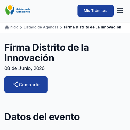
Pasar
al
Intendencia
Abrir
Mis Trámites
Navegación
contenido
menú
principal
de
principal
de
Buscar
Ingresar
Inicio
Listado de Agendas
Firma Distrito de La Innovación
naveg
Canelones
Ruta
Transparencia
Conozca
Servicios
Desarrollo
Hacemos
De Visita
Disfrutamos
de
Firma Distrito de la
Llamados Laborales
navegación
Innovación
Adquisiciones
08 de Junio, 2026
Canelones Te Escucha
Teléfonos
share
Compartir
Datos del evento