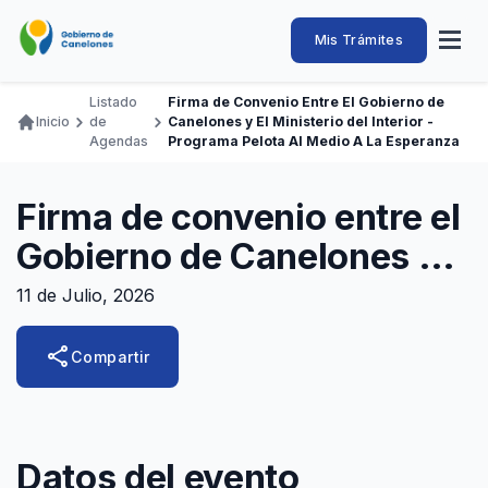
Pasar
al
Intendencia
Abrir
Mis Trámites
Navegación
contenido
menú
principal
de
principal
de
Buscar
Ingresar
Listado
Firma de Convenio Entre El Gobierno de
naveg
Canelones
Inicio
de
Canelones y El Ministerio del Interior -
Ruta
Transparencia
Agendas
Programa Pelota Al Medio A La Esperanza
Conozca
Servicios
Desarrollo
Hacemos
De Visita
Disfrutamos
de
Llamados Laborales
navegación
Firma de convenio entre el
Adquisiciones
Gobierno de Canelones y
Canelones Te Escucha
el Ministerio del Interior -
11 de Julio, 2026
Teléfonos
Programa Pelota al Medio
share
Compartir
a la Esperanza
Datos del evento