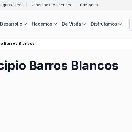
Abrir
dquisiciones
Canelones te Escucha
Teléfonos
menú
Intendencia
de
B
navegación
de
Desarrollo
Hacemos
De Visita
Disfrutamos
Canelones
e
s
io Barros Blancos
cipio Barros Blancos